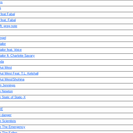
es
A
feat Fabal
feat. Fabal
t. greg note
ngel
ilor
ilor feat. Voice
ilor ft. Charlotte Savary
oda
ut West
t West Feat. T.L. Kelshall
ut West/Shohina
n Jennings
 Newton
Static of Static-X
RE
e danger
 Scientists
e The Emergency
e The Fallen