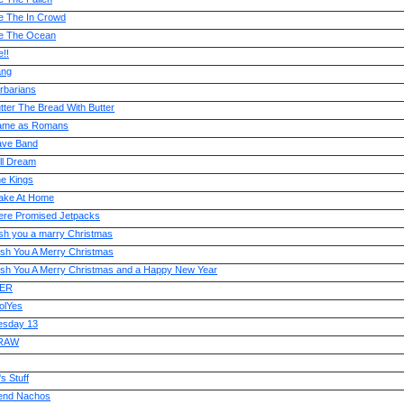
e The In Crowd
e The Ocean
!!
ang
rbarians
ter The Bread With Butter
ame as Romans
ve Band
ll Dream
e Kings
ke At Home
re Promised Jetpacks
sh you a marry Christmas
sh You A Merry Christmas
sh You A Merry Christmas and a Happy New Year
ER
olYes
sday 13
RAW
s Stuff
end Nachos