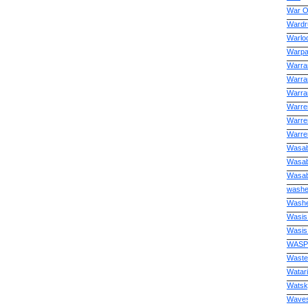
War O
Wardr
Warlo
Warpa
Warra
Warran
Warran
Warren
Warre
Warren
Wasab
Wasab
Wasab
washe
Washe
Wasis
Wasis
WASP
Wast
Watari
Watsk
Waves