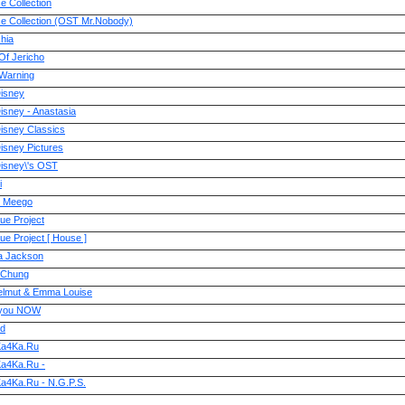
e Collection
ce Collection (OST Mr.Nobody)
hia
Of Jericho
 Warning
Disney
isney - Anastasia
isney Classics
isney Pictures
Disney\'s OST
i
r Meego
e Project
e Project [ House ]
 Jackson
 Chung
lmut & Emma Louise
 you NOW
d
a4Ka.Ru
a4Ka.Ru -
a4Ka.Ru - N.G.P.S.