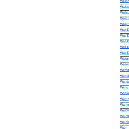
Wallac
Walla
Wallac
Walls 
Wally
Walt 
Walt D
Walt D
Walt D
Walt 
Waltar
Walte
Wamdu
Wamdu
Wanda
Wang
Wanke
Want
Wante
WaP.K
WaP.K
WaP.K
War