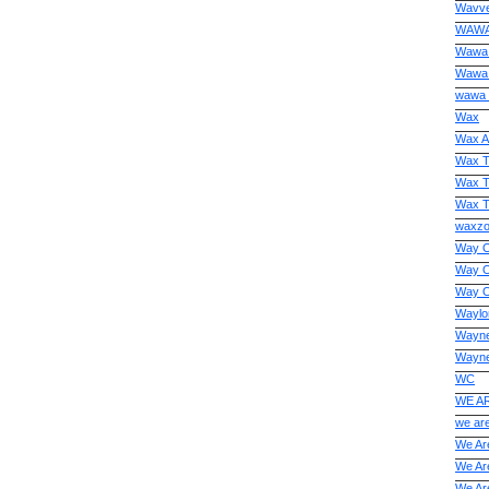
Wavv
WAW
Wawa 
Wawa 
wawa f
Wax
Wax A
Wax Ta
Wax Ta
Wax Ta
waxz
Way O
Way Ou
Way O
Waylo
Wayne
Wayne 
WC
WE A
we ar
We Are
We Ar
We Ar