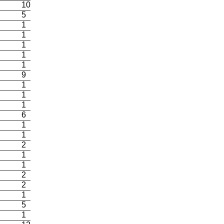
10
5
1
1
1
1
1
9
1
1
1
6
1
1
2
1
1
2
2
1
5
1