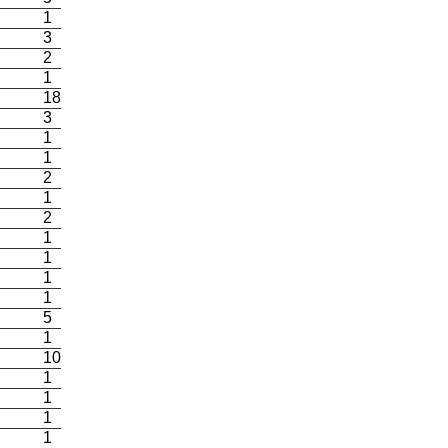
1
3
2
1
18
3
1
1
2
1
2
1
1
1
1
5
1
10
1
1
1
1