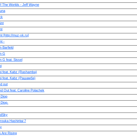
f The Worlds - Jeff Wayne
una
ck
int
nt
t [http://muz-vk.ru]
t -
 Barfield
n G
 G feat. Sissel
i
i feat. Kabz (Rashamba)
i feat. Kabz (Рашамба)
d out
d Out feat. Caroline Polachek
 Diop
 Diop.
edSky
rouka Hashiritai 7
y
 Are Rising