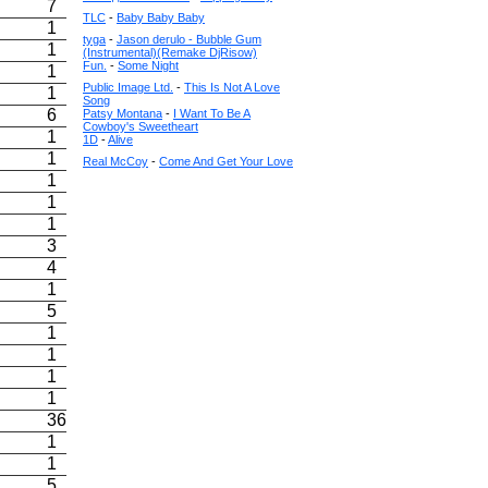
7
TLC
-
Baby Baby Baby
1
tyga
-
Jason derulo - Bubble Gum
1
(Instrumental)(Remake DjRisow)
Fun.
-
Some Night
1
Public Image Ltd.
-
This Is Not A Love
1
Song
6
Patsy Montana
-
I Want To Be A
Cowboy's Sweetheart
1
1D
-
Alive
1
Real McCoy
-
Come And Get Your Love
1
1
1
3
4
1
5
1
1
1
1
36
1
1
5