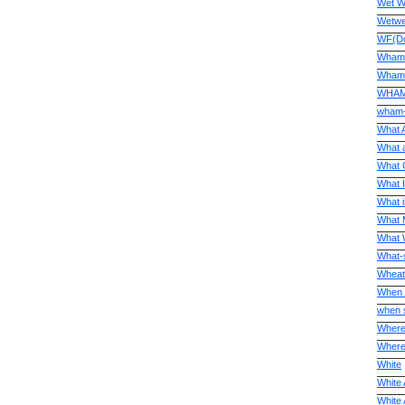
Wet W
Wetwe
WF(Do
Wham
Wham 
WHAM
wham-
What A
What 
What 
What 
What i
What M
What 
What-s
Wheat
When 
when 
Wherev
Where
White
White 
White 