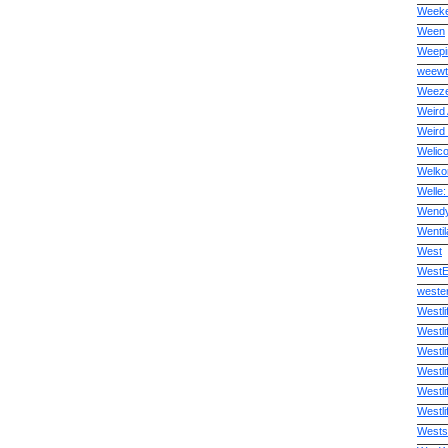
Weeke
Ween
Weepin
weew
Weez
Weird 
Weird
Welic
Welko
Welle:
Wend
Wentil
West
West
wester
Westli
Westli
Westli
Westli
Westl
Westl
Wests