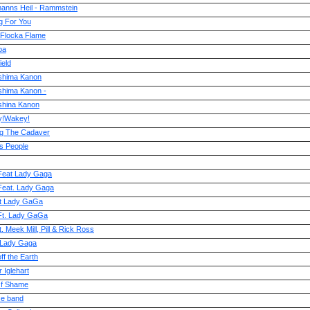
anns Heil - Rammstein
g For You
Flocka Flame
ba
ield
hima Kanon
hima Kanon -
hina Kanon
!Wakey!
g The Cadaver
s People
Feat Lady Gaga
Feat. Lady Gaga
ft Lady GaGa
Ft. Lady GaGa
t. Meek Mill, Pill & Rick Ross
 Lady Gaga
ff the Earth
 Iglehart
Of Shame
ce band