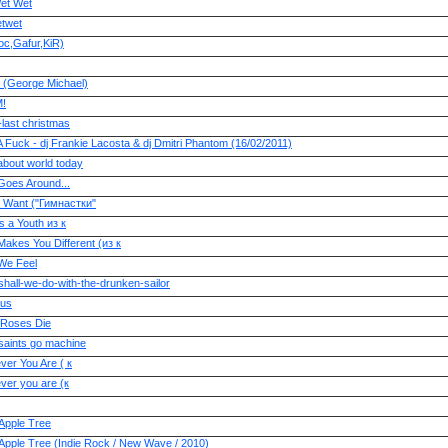
et Wet
twet
c,Gafur,KiR)
(George Michael)
!
last christmas
 Fuck - dj Frankie Lacosta & dj Dmitri Phantom (16/02/2011)
about world today
Goes Around...
I Want ("Гимнастки"
s a Youth из к
akes You Different (из к
We Feel
hall-we-do-with-the-drunken-sailor
us
Roses Die
saints go machine
er You Are ( к
ver you are (к
Apple Tree
Apple Tree (Indie Rock / New Wave / 2010)