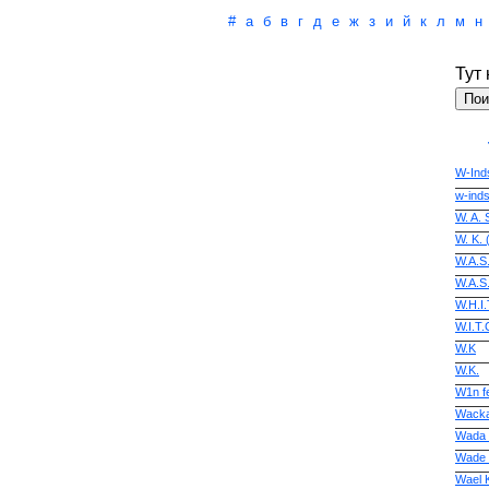
#
а
б
в
г
д
е
ж
з
и
й
к
л
м
н
Тут
W-Ind
w-ind
W. A. 
W. K.
W.A.S
W.A.S.
W.H.I.
W.I.T.
W.K
W.K.
W1n f
Wacka
Wada 
Wade
Wael 