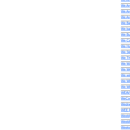
We Ar
We Ar
We Are
We B
We ba
We But
We C
We Ha
We Sti
We Th
We Wa
We We
We wi
We Wi
We Wi
WEAV
WeCo
Wedne
WEE 
Weebl
Weebl'
Week