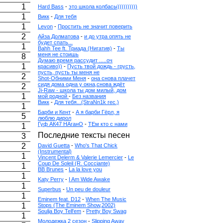
1
Hard Bass
-
это школа колбасы))))))))))
1
Викк
-
Для тебя
1
Levon
-
Простить не значит поверить
2
Айза Долматова
-
и до утра опять не
будет спать...
1
Bahh Tee ft. Триада (Нигатив)
-
Ты
меня не стоишь
8
Думаю время рассудит .....оч
1
красиво))
-
Пусть твой дождь - грусть,
пусть, пусть ты меня не
2
Shot-Обними Меня
-
она снова плачет
сидя дома одна у окна,снова ждёт
2
Ji-Raw - школа ты дом милый, дом
1
мой родной
-
Без названия
Викк
-
Для тебя...(StraNn1k rec.)
1
Барби и Кент
-
А я барби Гёрл, я
5
люблю дирол
Гуф АК47 НАганО
-
ТЕм кто с нами
1
Последние тексты песен
3
2
David Guetta
-
Who's That Chick
(Instrumental)
1
Vincent Delerm & Valerie Lemercier
-
Le
Coup De Soleil (R. Cocciante)
1
BB Brunes
-
La la love you
1
Katy Perry
-
I Am Wide Awake
1
Superbus
-
Un peu de douleur
1
Eminem feat. D12
-
When The Music
1
Stops (The Eminem Show,2002)
Soulja Boy Tell'em
-
Pretty Boy Swag
1
Молодежка 2 сезон
-
Slipping Away