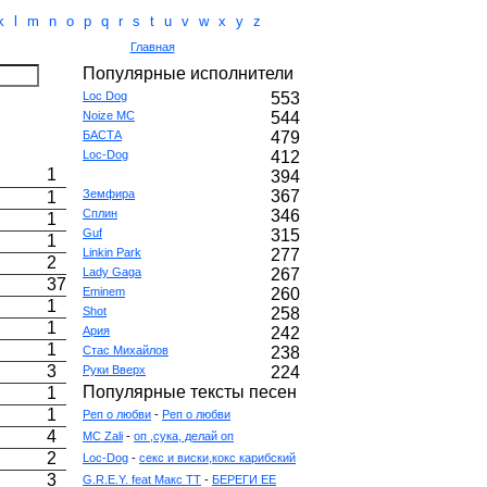
k
l
m
n
o
p
q
r
s
t
u
v
w
x
y
z
Главная
Популярные исполнители
Loc Dog
553
Noize MC
544
БАСТА
479
Loc-Dog
412
1
394
Земфира
367
1
Сплин
346
1
Guf
315
1
Linkin Park
277
2
Lady Gaga
267
37
Eminem
260
1
Shot
258
1
Ария
242
1
Стас Михайлов
238
3
Руки Вверх
224
Популярные тексты песен
1
1
Реп о любви
-
Реп о любви
4
MC Zali
-
оп ,сука, делай оп
2
Loc-Dog
-
секс и виски,кокс карибский
3
G.R.E.Y. feat Макс ТТ
-
БЕРЕГИ ЕЕ