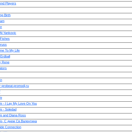
nd Players
g Birth
tam
er
Al Yankovic
 Fishes
oruss
me To My Life
 Erdball
y Rene
ators
En
-probeat.promodj.ru
f
fe
fe - I Lay My Love On You
fe - Soledad
ife and Diana Ross
ife- C днем Св.Валентина
ide Connection