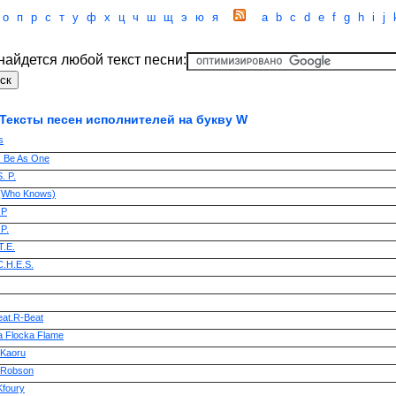
о
п
р
с
т
у
ф
х
ц
ч
ш
щ
э
ю
я
a
b
c
d
e
f
g
h
i
j
 найдется любой текст песни:
Тексты песен исполнителей на букву W
s
s Be As One
S. P.
 (Who Knows)
.P
P.
T.E.
C.H.E.S.
eat.R-Beat
 Flocka Flame
Kaoru
 Robson
Kfoury