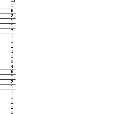
12
1
8
2
1
1
7
1
1
1
3
1
2
4
6
1
2
1
1
1
1
1
1