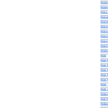
Waidm
Waitin
Waka 
Waka
Wakef
Wakes
Wakes
Wakes
Wakey
Wakin
Waldo
Wale
Wale 
Wale 
Wale 
Wale 
Wale f
Wale,
Walk o
Walker
Wall 
Walla