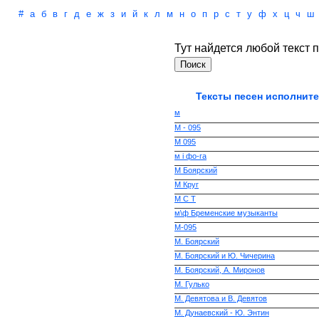
#
а
б
в
г
д
е
ж
з
и
й
к
л
м
н
о
п
р
с
т
у
ф
х
ц
ч
ш
Тут найдется любой текст п
Тексты песен исполните
м
М - 095
М 095
м i фо-га
М Боярский
М Круг
М С Т
м\ф Бременские музыканты
М-095
М. Боярский
М. Боярский и Ю. Чичерина
М. Боярский, А. Миронов
М. Гулько
М. Девятова и В. Девятов
М. Дунаевский - Ю. Энтин