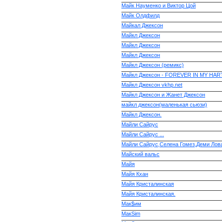
Майк Науменко и Виктор Цой
Майк Олдфилд
Майкал Джексон
Майкл Джексон
Майкл Джексон
Майкл Джексон
Майкл Джексон (ремикс)
Майкл Джексон - FOREVER IN MY HAR
Майкл Джексон vkhp.net
Майкл Джексон и Жанет Джексон
майкл джексон(маленькая сьюзи)
Майкл Джексон.
Майли Сайрус
Майли Сайрус ...
Майли Сайрус,Селена Гомез,Деми Лов
Майский вальс
Майя
Майя Кхан
Майя Кристалинская
Майя Кристалинская.
Мак$им
МакSim