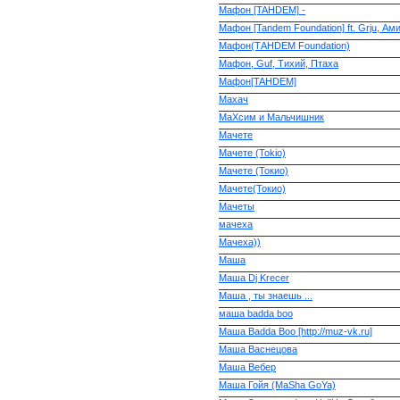
Мафон [TAHDEM] -
Мафон [Tandem Foundation] ft. Grju, Ами
Мафон(ТАНDEM Foundation)
Мафон, Guf, Тихий, Птаха
Мафон[TAHDEM]
Махач
МаХсим и Мальчишник
Мачете
Мачете (Tokio)
Мачете (Токио)
Мачете(Токио)
Мачеты
мачеха
Мачеха))
Маша
Маша Dj Krecer
Маша , ты знаешь ...
маша badda boo
Маша Badda Boo [http://muz-vk.ru]
Маша Васнецова
Маша Вебер
Маша Гойя (MaSha GoYa)