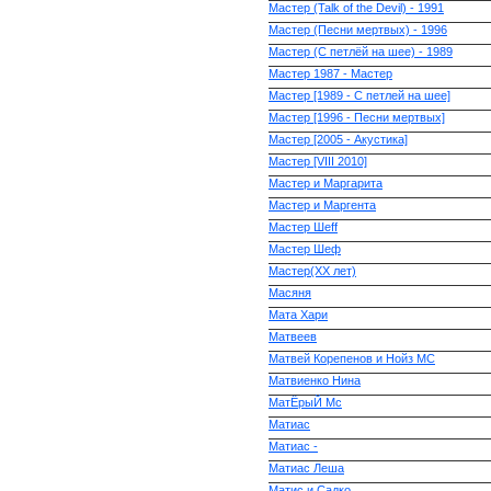
Мастер (Talk of the Devil) - 1991
Мастер (Песни мертвых) - 1996
Мастер (С петлёй на шее) - 1989
Мастер 1987 - Мастер
Мастер [1989 - С петлей на шее]
Мастер [1996 - Песни мертвых]
Мастер [2005 - Акустика]
Мастер [VIII 2010]
Мастер и Маргарита
Мастер и Маргента
Мастер Шеff
Мастер Шеф
Мастер(XX лет)
Масяня
Мата Хари
Матвеев
Матвей Корепенов и Нойз МС
Матвиенко Нина
МатЁрыЙ Мс
Матиас
Матиас -
Матиас Леша
Матис и Садко