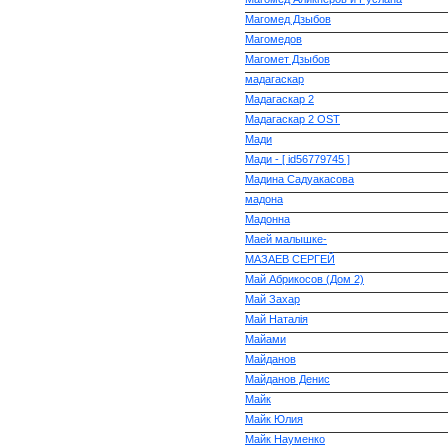
Магомед Дзыбов
Магомедов
Магомет Дзыбов
мадагаскар
Мадагаскар 2
Мадагаскар 2 OST
Мади
Мади - [ id56779745 ]
Мадина Садуакасова
мадона
Мадонна
Маей малышке-
МАЗАЕВ СЕРГЕЙ
Май Абрикосов (Дом 2)
Май Захар
Май Наталія
Майами
Майданов
Майданов Денис
Майк
Майк Юлия
Майк Науменко