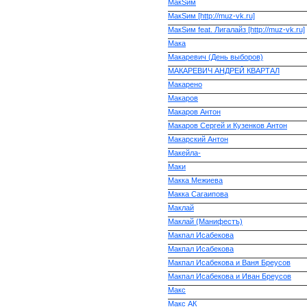
МакSим
МакSим [http://muz-vk.ru]
МакSим feat. Лигалайз [http://muz-vk.ru]
Мака
Макаревич (День выборов)
МАКАРЕВИЧ АНДРЕЙ КВАРТАЛ
Макарено
Макаров
Макаров Антон
Макаров Сергей и Кузенков Антон
Макарский Антон
Макейла-
Маки
Макка Межиева
Макка Сагаипова
Маклай
Маклай (Манифестъ)
Макпал Исабекова
Макпал Исабекова
Макпал Исабекова и Ваня Бреусов
Макпал Исабекова и Иван Бреусов
Макс
Макс АК