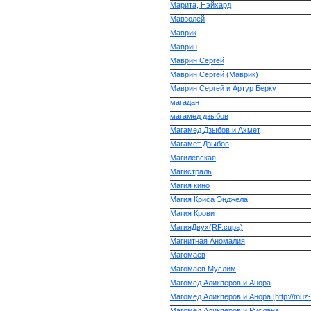
Маpита, Hэйхаpд
Мавзолей
Маврик
Маврин
Маврин Сергей
Маврин Сергей (Маврик)
Маврин Сергей и Артур Беркут
магадан
магамед дзыбов
Магамед Дзыбов и Ахмет
Магамет Дзыбов
Магилевская
Магистраль
Магия кино
Магия Криса Энджела
Магия Крови
МагияДвух(RF.cupa)
Магнитная Аномалия
Магомаев
Магомаев Муслим
Магомед Аликперов и Анора
Магомед Аликперов и Анора [http://muz-
Магомед Аликперов и Руслана