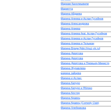
Мариам Кахелишвили
Мариетта
Марина Айдаева
Марина Алеева и Аслан Гусейнов
Марина Александрова
Марина Алиева
Марина Алиева feat. Аслан Гусейнов
Марина Алиева и Аслан Гусейнов
Марина Алиева и Тельман
Марина Влади [http://muz-vk.ru]
Марина Девятова
Марина Девятова
Марина Девятова и Премьер-Министр
Марина Журавлева
марина зайцева
Марина и Аслан-
Марина Капуро
Марина Капуро и Яблоко
Марина Кехтер
Марина Кравец
Марина Кравец (Comedy Club)
Марина Хлебникова