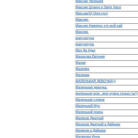
Максим Чигинцев
Максим Штанге и Stimir Voice
Максим(Dj Vinni rmx)
Максим-
Максим-Наверно это мой рай
Максим.
макулатура
макулатура
Мал Да Удал
Малахова Евгения
Малая
Малежек
Малежик
МАЛЕНЬКАЯ ДЕВОЧКА)))
Маленькая девочка.
маленькая моя...мне нужна только ты*)
Маленькая страна
Маленький Мук
Маленький принц
Маликов Дмитрий
Маликов Дмитрий и Дайкири
Маликов и Дайкири
Маликова Инна