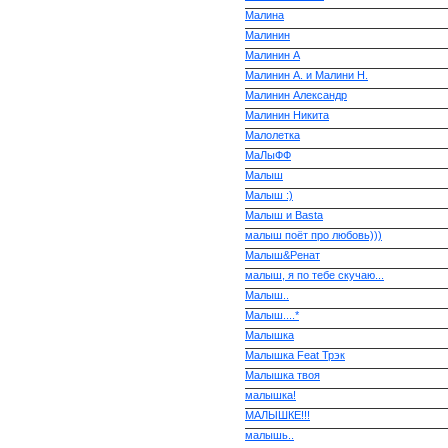
Малина
Малинин
Малинин А
Малинин А. и Малини Н.
Малинин Александр
Малинин Никита
Малолетка
МаЛыФФ
Малыш
Малыш :)
Малыш и Basta
малыш поёт про любовь)))
Малыш&Ренат
малыш, я по тебе скучаю...
Малыш..
Малыш....*
Малышка
Малышка Feat Трэк
Малышка твоя
малышка!
МАЛЫШКЕ!!!
малышь..