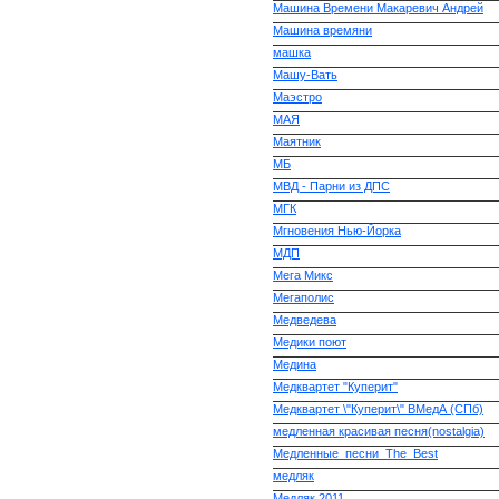
Машина Времени Макаревич Андрей
Машина времяни
машка
Машу-Вать
Маэстро
МАЯ
Маятник
МБ
МВД - Парни из ДПС
МГК
Мгновения Нью-Йорка
МДП
Мега Микс
Мегаполис
Медведева
Медики поют
Медина
Медквартет "Куперит"
Медквартет \"Куперит\" ВМедА (СПб)
медленная красивая песня(nostalgia)
Медленные_песни_The_Best
медляк
Медляк 2011