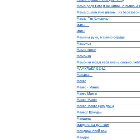
Мама ради Бога,я ни капли не пьяна.И 
Мама сшила мне штаны...из березовой
Мама, I\'m Криминал
мама__
мами
Мамины руки, мамино сердце
Мамонов
Мамонтенок
Мамочка
Мамочка моя,я тебя очень сильно любл
МАМУЛЬКИ БЕНД
Манана ...
Манго
Манго - Манго
Манго Манго
Манго-Манго
Манго-Манго (к/ф ДМБ)
Мангол Шуудан
Мандала
мандала на русском
Мандариновий рай
Мандри