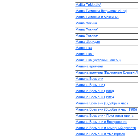
МаШа ТиМоШкА
Маша Тимошка [http://muz-vk.ru]
Маша Тимошка и Макси АК
Маша Фокина
Маша Фокина*
Маша Фокина-
Маша Шеридан
Машенька
Машенька (
Машенька (Детский шансон)
Машина времени
Машина времени (Картонные Крылья Л
Машина Времени
Машина Времени (
Машина Времени (1980)
Машина Времени (1985)
Машина Времени (В добрый час)
Машина Времени (В добрый час, 1985)
Машина Времени - Пока горит свеча
Машина Времени и Воскресение
Машина Времени и камерный оркестр
Машина Времени и УмаТурман