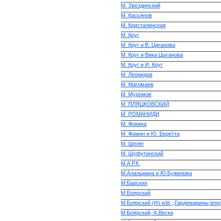
М. Звездинский
М. Касьянов
М. Кристалинская
М. Круг
М. Круг и В. Циганова
М. Круг и Вика Цыганова
М. Круг и И. Круг
М. Леонидов
М. Магомаев
М. Муромов
М. ПЛЯЦКОВСКИЙ
М. РОМАНИДИ
М. Фокина
М. Фомин и Ю. Беретта
М. Шелег
М. Шуфутинский
М.А.Р.К.
М.Алалыкина и Ю.Бужилова
М.Барских
М.Боярский
М.Боярский (Из к/ф ,,Гардемарины,впе
М.Боярский, А.Вески