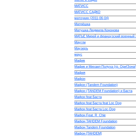
МАТИСС
МАТИСС САДКО
маточкин (2011-06-04)
Матрёшка
Матушка Людмила Кононова
МАТЬЕ Мирей и французский военный 
Маугли
Маузеръ
маус
Мафик
Мафик и Михаил Полуха (гр. Ори!Зона!
Мафия
Мафон
Мафон (Tandem Foundation)
Мафон (TANDEM Foundation) и Баста
Мафон feat Баста
Мафон feat Баста feat Loc Dog
Мафон feat Баста Loc-Dog
Мафон Feat. R_Chie
Мафон TAHDEM Foundation
Мафон Tandem Foundation
Мафон [TAHDEM]