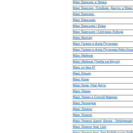
Макс Барских и Эрика
Макс Барских, Олейник, Дантес и Марк
Макс Барских-
Макс Барських
Макс Барських і Еріка
Макс Барських і Світлана Лобода
Макс Винтер
Макс Галкин и Алла Пугачева
Макс Галкин и Алла Пугачева [http://muz
Макс ИвАнов
Макс ИвАнов (Торба-на-Круче)
Макс из Ака 47
Макс Ильин
Макс Корж
Макс Корж, Рем Дигга
Макс Левин
Макс Левин и Сергей Маврин
Макс Леонидов
Макс Лоренс
Макс Лоренс
Макс Лоренс &amp; Бянка - Лебединая( и
Макс Лоренс feat. Lion
Макс Лоренс feat. Лав Бой(Russian RnB 