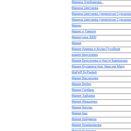
Марина Хлебникова -
Марина Цветаева
Марина Цветаева (перепетая Сурганов
Марина Цветаева (перепетая Сурганов
Марио
Марио и Тимати
Марихуана 3000
Мария
Мария Алиева и Аслан Гусейнов
мария берсенева
Мария Берсенева и Настя Каменских
Мария Булавина feat. Максим Мару
МаРиЯ БуРмАкА
Мария Васнецова
Мария Вебер
Мария Горбань
Мария Зайцева
Мария Иващенко
Мария Каллас
Мария Кац
Мария Кейджера
Мария Кожевникова
Мария Куликова