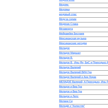
Медляк-
Медляки
медовый спас
Медуза скрим
Медяник Слава
Мезаморта
Мейрамбек Беспаев
Мексиканская музыка
Мексиканские негодяи
Меладзе
Меладзе Маршал
Меладзе В.
Меладзе В., Инь-Ян, БиС и Приходько А
Меладзе Валерий
Меладзе Валерий ВИА Гра
Меладзе Валерий и Ани Лорак
МЕЛАДЗЕ Валерий, А.Приходько, Инь-Я
Меладзе и Виа Гра
Меладзе и Виа Гра
Меладзе и Лепс
Мелани Си
Мелодія з "Холостяк"