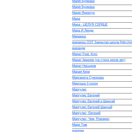
Марія Бурмака
Марія Бурмака
Марія Яремчук
Мара
Мара - ЦЕЛУЯ СЕРДЦЕ
Мара И Линда
Маракеш
маракеш OST Закрытая школа [http://mu
маранди
Марат Feat. Krec
Марат Аминев (на стихи неизв авт)
Марат Насыров
Марая Кери
Маргарита Суворова
Маргоша 3 сезон
Маргулис
Маргулис Евгений
Маргулис Евгений и Шанхай
Маргулис Евгений Шанхай
Маргулис, Евгений
Маргулис, Чиж, Ромарио
Мари Тим
мариам