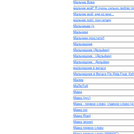
Мальчик Вова
мальчик мой* Я очень сильно люблю те
Мальчик мой, иди ко мне...
мальчик поёт. под гитару
Мальчикам (п
Мальчики
Мальчики простите!!
Мальчишник
Мальчишник (Дельфин)
Мальчишник - (Дельфин)
Мальчишник - Дельфин
мальчишник в вегасе
Мальчишник в Вегасе Flo Rida Feat. Ke
Малюк
МаЛюТкА
Мама
Мама (рус)
Мама - первое слово, главное слово (из
Мама ost
Мама [Rap]
Мама звонит
Мама первое слово
Мама первое слово (МИНУС)