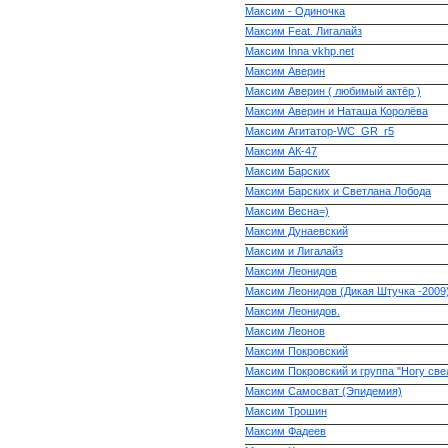
Максим - Одиночка
Максим Feat. Лигалайз
Максим Inna vkhp.net
Максим Аверин
Максим Аверин ( любимый актёр )
Максим Аверин и Наташа Королёва
Максим Агитатор-WC_GR_r5
Максим АК-47
Максим Барских
Максим Барских и Светлана Лобода
Максим Весна=)
Максим Дунаевский
Максим и Лигалайз
Максим Леонидов
Максим Леонидов (Дикая Штучка -2009
Максим Леонидов.
Максим Леонов
Максим Покровский
Максим Покровский и группа "Ногу све
Максим Самосват (Эпидемия)
Максим Трошин
Максим Фадеев