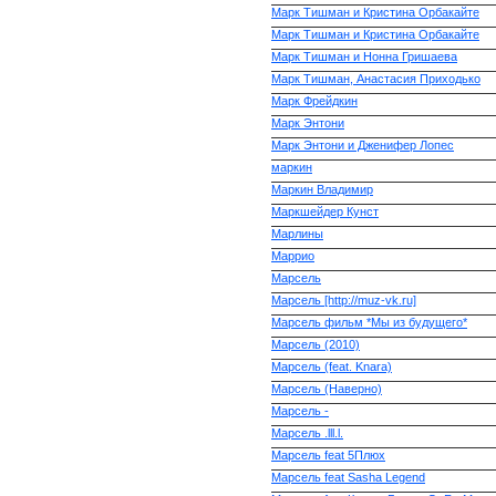
Марк Тишман и Кристина Орбакайте
Марк Тишман и Кристина Орбакайте
Марк Тишман и Нонна Гришаева
Марк Тишман, Анастасия Приходько
Марк Фрейдкин
Марк Энтони
Марк Энтони и Дженифер Лопес
маркин
Маркин Владимир
Маркшейдер Кунст
Марлины
Маррио
Марсель
Марсель [http://muz-vk.ru]
Марсель фильм *Мы из будущего*
Марсель (2010)
Марсель (feat. Knara)
Марсель (Наверно)
Марсель -
Марсель .lll.l.
Марсель feat 5Плюх
Марсель feat Sasha Legend