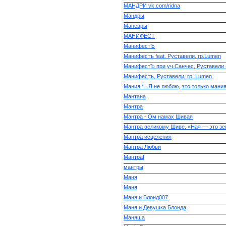
МАНДРИ vk.com/ridna
Мандры
Маневры
МАНИФЕСТ
МанифестЪ
Манифестъ feat. Руставели, гр.Lumen
МанифестЪ при уч.Санчес, Руставели (
Манифестъ, Руставели, гр. Lumen
Мания *...Я не люблю, это только мани
Мантана
Мантра
Мантра - Ом намах Шивая
Мантра великому Шиве. «На» — это зе
Мантра исцеления
Мантра Любви
Мантра!
мантры
Маня
Маня
Маня и Блонд007
Маня и Девушка Блонда
Маняша