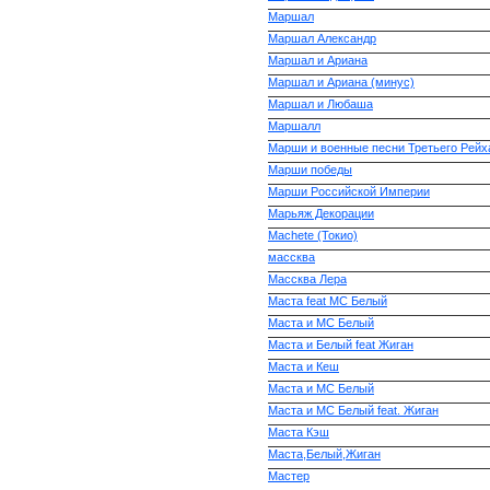
Маршал
Маршал Александр
Маршал и Ариана
Маршал и Ариана (минус)
Маршал и Любаша
Маршалл
Марши и военные песни Третьего Рейх
Марши победы
Марши Российской Империи
Марьяж Декорации
Масhete (Токио)
массква
Массква Лера
Маста feat МС Белый
Маста и MC Белый
Маста и Белый feat Жиган
Маста и Кеш
Маста и МС Белый
Маста и МС Белый feat. Жиган
Маста Кэш
Маста,Белый,Жиган
Мастер