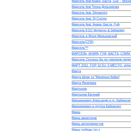
Марсель feat Кнара, Баста, GuF - Моск
Марсель feat Теона Дольникова
Марсель feat. Dimaestro
Марсель feat. Dj Cosmo
Марсель feat. Кнара, Баста, Гуф
Марсель ft DJ Vengerov & Sebastien
Марсель и Женя Мильковский
Марсель(СПб)
Марсель***
МАРСЕЛЬ, КНАРА, ГУФ, БАСТА, СЛИМ
Марсель-Сколько бы не говорили люди
МАРТ 2011. TOP 10 DJ. 5 МЕСТО. vkhp
Марта
Марта Шпак та "Маленькі бойки"
Марта Яковлева
Мартынов
Мартынов Евгений
Марцинкевич Александр и гр. Кабриоле
Марцинкевич и группа Кабриолет
Марш
Марш авиаторов
Марш артиллеристов
Марш победы (из к