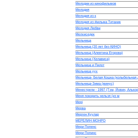
Мелодии из кинофильмов
Мелодия
Мелодия из к
Мелодия из фильма Титаник
Мелодия Любви
Мелхиседек
Мельница
Мельница (20 лет без КИНО)
Мельница (Алевтина Егорова)
Мельница (Хелависа)
Мельница и Пилот
Мельница уух
Мельница- Белая Кошка (колыбельная д
Мельница-Зима (минус)
Менестрели - 1997 (Тэм, Йовин, Алькор 
Меня покорить нельзя (из м
Мері
Мерва
Мерген Куулар
МЕРЕЛИН МОНРО
Мери Попенс
Мери Попинс