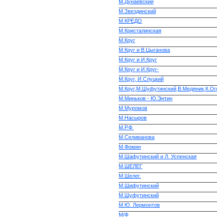
М.Дунаевский
М.Звездинский
М.КРЕДО
М.Кристалинская
М.Круг
М.Круг и В.Цыганова
М.Круг и И.Круг
М.Круг и И.Круг-
М.Круг, И.Слуцкий
М.Круг,М.Шуфутинский,В.Медяник,К.Ого
М.Миньков - Ю.Энтин
М.Муромов
М.Насыров
М.Р.Ф.
М.Селиванова
М.Фомин
М.Шафутинский и Л. Успенская
М.ШЕЛЕГ
М.Шелег.
М.Шифутинский
М.Шуфутинский
М.Ю. Лермонтов
М/Ф