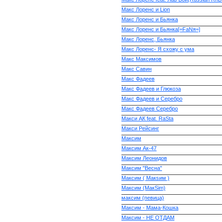
Макс Лоренс и Lion
Макс Лоренс и Бьянка
Макс Лоренс и Бьянка[=FaNя=]
Макс Лоренс, Бьянка
Макс Лоренс- Я схожу с ума
Макс Максимов
Макс Савин
Макс Фадеев
Макс Фадеев и Глюкоза
Макс Фадеев и Серебро
Макс Фадеев Серебро
Макси АК feat. RaSta
Макси Рейсинг
Максим
Максим Ак-47
Максим Леонидов
Максим "Весна"
Максим ( Макsим )
Максим (МакSim)
максим (певица)
Максим - Мама-Кошка
Максим - НЕ ОТДАМ