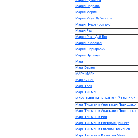
Мария Ледяева
Мария Мария
Мария Маус Дубинская
Мария Пуаре (романс)
Мария Рак
Мария Рак - Дай Бог
Мария Ржевская
Мария Шерифович
Мария Яремчук
Марк
Марк Бернес
МАРК МАРК
Марк Савин
Марк Твен
Марк Тишман
МАРК ТИШМАН И АЛЕКСЕЙ МАТИАС
Марк Тишман и Анастасия Приходько
Марк Тишман и Анастасия Приходько -
Марк Тишман и Бис
Марк Тишман и Виктория Дайнеко
Марк Тишман и Евгений Плеханов
Марк Тишман и Корнелия Манго