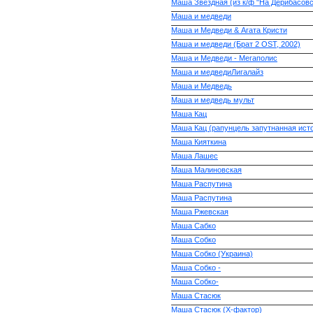
Маша Звездная (из к/ф "На Дерибасовс
Маша и медведи
Маша и Медведи & Агата Кристи
Маша и медведи (Брат 2 OST, 2002)
Маша и Медведи - Мегаполис
Маша и медведиЛигалайз
Маша и Медведь
Маша и медведь мульт
Маша Кац
Маша Кац (рапунцель запутнанная исто
Маша Кияткина
Маша Лашес
Маша Малиновская
Маша Распутина
Маша Распутина
Маша Ржевская
Маша Сабко
Маша Собко
Маша Собко (Украина)
Маша Собко -
Маша Собко-
Маша Стасюк
Маша Стасюк (Х-фактор)