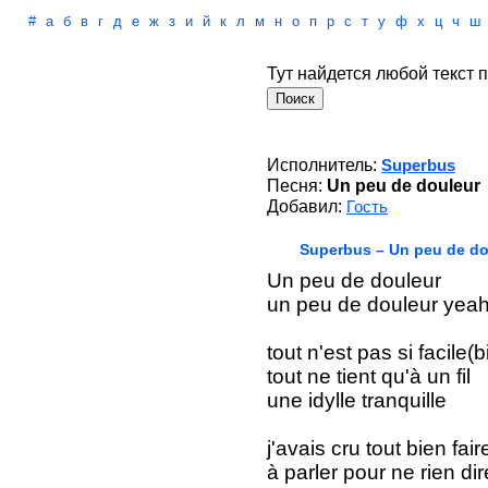
#
а
б
в
г
д
е
ж
з
и
й
к
л
м
н
о
п
р
с
т
у
ф
х
ц
ч
ш
Тут найдется любой текст п
Исполнитель:
Superbus
Песня:
Un peu de douleur
Добавил:
Гость
Superbus – Un peu de do
Un peu de douleur
un peu de douleur yeah
tout n'est pas si facile(b
tout ne tient qu'à un fil
une idylle tranquille
j'avais cru tout bien fair
à parler pour ne rien dir