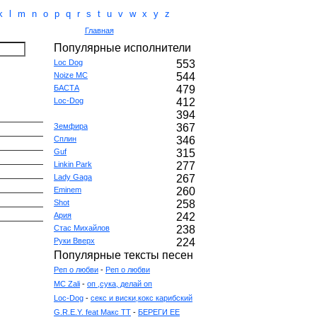
k
l
m
n
o
p
q
r
s
t
u
v
w
x
y
z
Главная
Популярные исполнители
Loc Dog
553
Noize MC
544
БАСТА
479
Loc-Dog
412
394
Земфира
367
Сплин
346
Guf
315
Linkin Park
277
Lady Gaga
267
Eminem
260
Shot
258
Ария
242
Стас Михайлов
238
Руки Вверх
224
Популярные тексты песен
Реп о любви
-
Реп о любви
MC Zali
-
оп ,сука, делай оп
Loc-Dog
-
секс и виски,кокс карибский
G.R.E.Y. feat Макс ТТ
-
БЕРЕГИ ЕЕ