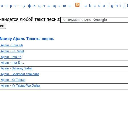
о
п
р
с
т
у
ф
х
ц
ч
ш
щ
э
ю
я
a
b
c
d
e
f
g
h
i
j
 найдется любой текст песни:
Nancy Ajram. Тексты песен.
Ajram - Enta eih
 Ajram - Fe 7agat
Ajram - Inta Eh
Ajram - Inta Eh...
 Ajram - Saharny Sahar
 Ajram - Shakhbat shakhabit
 Ajram - Ya Tabtab
 Ajram - Ya Tabtab Wa Dallaa