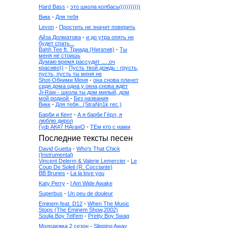
Hard Bass
-
это школа колбасы))))))))))
Викк
-
Для тебя
Levon
-
Простить не значит поверить
Айза Долматова
-
и до утра опять не
будет спать...
Bahh Tee ft. Триада (Нигатив)
-
Ты
меня не стоишь
Думаю время рассудит .....оч
красиво))
-
Пусть твой дождь - грусть,
пусть, пусть ты меня не
Shot-Обними Меня
-
она снова плачет
сидя дома одна у окна,снова ждёт
Ji-Raw - школа ты дом милый, дом
мой родной
-
Без названия
Викк
-
Для тебя...(StraNn1k rec.)
Барби и Кент
-
А я барби Гёрл, я
люблю дирол
Гуф АК47 НАганО
-
ТЕм кто с нами
Последние тексты песен
David Guetta
-
Who's That Chick
(Instrumental)
Vincent Delerm & Valerie Lemercier
-
Le
Coup De Soleil (R. Cocciante)
BB Brunes
-
La la love you
Katy Perry
-
I Am Wide Awake
Superbus
-
Un peu de douleur
Eminem feat. D12
-
When The Music
Stops (The Eminem Show,2002)
Soulja Boy Tell'em
-
Pretty Boy Swag
Молодежка 2 сезон
-
Slipping Away