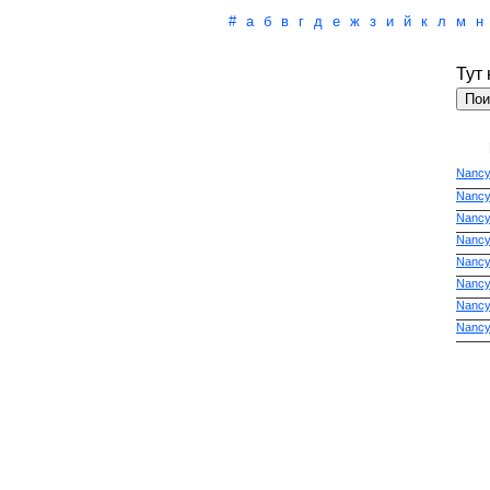
#
а
б
в
г
д
е
ж
з
и
й
к
л
м
н
Тут
Nancy 
Nancy
Nancy 
Nancy 
Nancy
Nancy
Nancy
Nancy