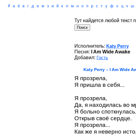
#
а
б
в
г
д
е
ж
з
и
й
к
л
м
н
о
п
р
с
т
у
ф
х
ц
ч
ш
Тут найдется любой текст п
Исполнитель:
Katy Perry
Песня:
I Am Wide Awake
Добавил:
Гость
Katy Perry – I Am Wide A
Я прозрела,
Я пришла в себя...
Я прозрела,
Да, я находилась во м
Я больно споткнулась
Открыв своё сердце.
Я прозрела...
Как же я неверно ист