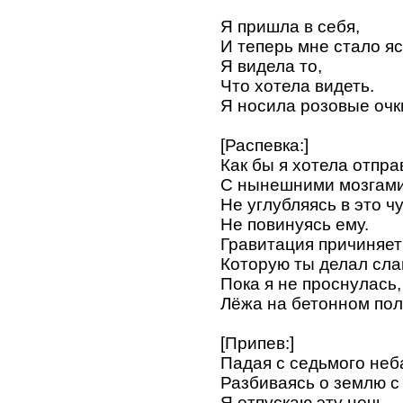
Я пришла в себя,
И теперь мне стало яс
Я видела то,
Что хотела видеть.
Я носила розовые очки
[Распевка:]
Как бы я хотела отпр
С нынешними мозгами
Не углубляясь в это ч
Не повинуясь ему.
Гравитация причиняет
Которую ты делал сла
Пока я не проснулась,
Лёжа на бетонном пол
[Припев:]
Падая с седьмого неб
Разбиваясь о землю с
Я отпускаю эту ночь,