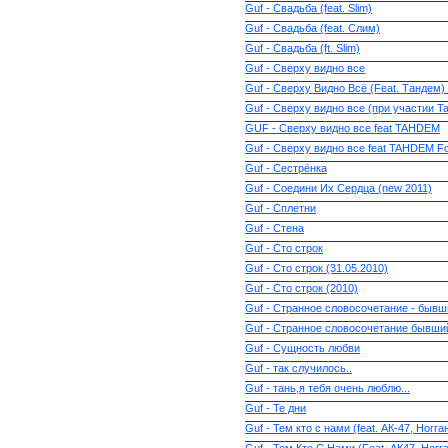
Guf - Свадьба (feat. Slim)
Guf - Свадьба (feat. Слим)
Guf - Свадьба (ft. Slim)
Guf - Сверху видно все
Guf - Сверху Видно Всё (Feat. Тандем
Guf - Сверху видно все (при участии T
GUF - Сверху видно все feat TAHDEM
Guf - Сверху видно все feat TAHDEM Fo
Guf - Сестрёнка
Guf - Соедини Их Сердца (new 2011)
Guf - Сплетни
Guf - Стена
Guf - Сто строк
Guf - Сто строк (31.05.2010)
Guf - Сто строк (2010)
Guf - Странное словосочетание - бывш
Guf - Странное словосочетание бывший
Guf - Сущность любви
Guf - так случилось..
Guf - тань,я тебя очень люблю...
Guf - Те дни
Guf - Тем кто с нами (feat. АК-47, Ногга