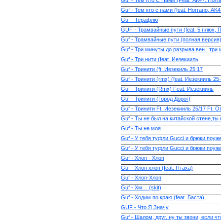
Guf - Тем Кто С Нами (Feat. АК47, Ногг
Guf - Тем кто с нами (feat. Ноггано, AK4
Guf - Терафлю
GUF - Трамвайные пути (feat. 5 плюх, 
Guf - Трамвайные пути (полная версия)
Guf - Три минуты до разрыва вен.. три
Guf - Три нити (feat. Иезекииль
Guf - Тринити (ft. Иезекиль 25:17
Guf - Тринити (rmx) (feat. Иезекииль 2
Guf - Тринити (Rmx) Feat. Иезекииль
Guf - Тринити (Город Дорог)
Guf - Тринити Ft. Иезекииль 25/17 Ft.
Guf - Ты не был на китайской стене,ты 
Guf - Ты не моя
Guf - У тебя туфли Gucci и брюки поуж
Guf - У тебя туфли Gucci и брюки поуже
Guf - Хлоп - Хлоп
Guf - Хлоп хлоп (feat. Птаха)
Guf - Хлоп-Хлоп
Guf - Хм… (skit)
Guf - Ходим по краю (feat. Баста)
GUF - Что Я Значу
Guf - Шалом, друг, ну ты звони, если чт