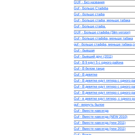
GUF - Без названия
Guf - Больше Cтаффа
Guf - больше стафа
Guf - Больше стафа, меньше табака
Guf - Больше стафа.
GUF - Больше стаффа (Slim version)
Guf - Больше стаффа, меньше табака
guf - больше стаффа, меньше табака,с
Guf - бывшая
Guf - Бывший друг (2011)
Guf - В 9 едут 5 с одного района
Guf - В белом танце
Guf - В девятке
Guf - В девятке едут пятера с одного р
Guf - В девятке едут пятеро с одного р
Guf - В девятке едут пятеро с одного р
Guf - в девятке едут пятеро, с одного р
guf - вернуть былое
Guf - Вместе навсегда
Guf - Вместе навсегда (NEW 2010)
Guf - Вместе навсегда (new 2011)
Guf - Вместе навсегда {new 2011}
Guf - Вождь