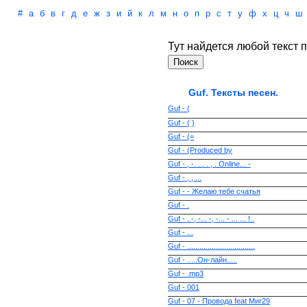
#
а
б
в
г
д
е
ж
з
и
й
к
л
м
н
о
п
р
с
т
у
ф
х
ц
ч
ш
Тут найдется любой текст п
Guf. Тексты песен.
Guf - (
Guf - ( )
Guf - (=
Guf - (Produced by
Guf - , -. ... . , . Online... -
Guf - , , ...
Guf - - Желаю тебе счатья
Guf - .
Guf - ..-, -... -, -... - ... ... !..
Guf - ...
Guf - .................................
Guf - .....Он-лайн.....
Guf - .mp3
Guf - 001
Guf - 07 - Провода feat Миг29