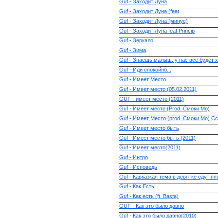
Guf - Заходит Луна
Guf - Заходит Луна (feat
Guf - Заходит Луна (минус)
Guf - Заходит Луна feat Princip
Guf - Зеркало
Guf - Зима
Guf - Знаешь малыш, у нас все будет 
Guf - Иди спокойно...
Guf - Имеет Место
Guf - Имеет место (05.02.2011)
GUF - имеет место (2011)
Guf - Имеет место (Prod. Смоки Мо)
Guf - Имеет Место (prod. Смоки Мо) Сcу
Guf - Имеет место быть
Guf - Имеет место быть (2011)
Guf - Имеет место(2011)
Guf - Интро
Guf - Исповедь
Guf - Кавказкая тема в девятке едут пя
Guf - Как Есть
Guf - Как есть (ft. Basta)
GUF - Как это было давно
Guf - Как это было давно(2010)