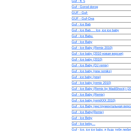
Guf - ft. 5
Guf - Gorod dorog
GUF - Guf-
GUF - Guf-Она
Guf - Ice Bab
Guf - Ice Bab..... Ice, ice ice baby
Guf - Ice Babu.
Guf - Ice Baby
Guf - Ice Baby (Remix 2010)
Guf - Ice baby (2010 новая версия)
Guf - Ice baby (2010)
Guf - Ice Baby (DJ remix)
Guf - Ice baby (new remiks)
Guf - ice baby (new)
Guf - Ice baby (remix 2010)
Guf - Ice Baby (Remix by MadiShock) (2
Guf - Ice Baby (Remix)
Guf - Ice baby (remiXXX 2010)
Guf - Ice Baby (инструментальная верс
Guf - Ice Baby(Remix)
Guf - Ice Beby
Guf - Ice beby....
Guf - Ice, ice ice baby, я буду тебя люб