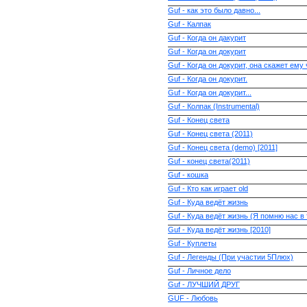
Guf - как это было давно...
Guf - Калпак
Guf - Когда он дакурит
Guf - Когда он докурит
Guf - Когда он докурит, она скажет ему
Guf - Когда он докурит.
Guf - Когда он докурит...
Guf - Колпак (Instrumental)
Guf - Конец света
Guf - Конец света (2011)
Guf - Конец света (demo) [2011]
Guf - конец света(2011)
Guf - кошка
Guf - Кто как играет old
Guf - Куда ведёт жизнь
Guf - Куда ведёт жизнь (Я помню нас в
Guf - Куда ведёт жизнь [2010]
Guf - Куплеты
Guf - Легенды (При участии 5Плюх)
Guf - Личное дело
Guf - ЛУЧШИЙ ДРУГ
GUF - Любовь