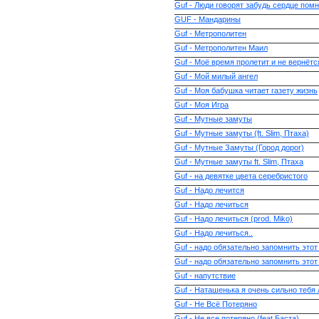
Guf - Люди говорят забудь сердце пом
GUF - Мандарины
Guf - Метрополитен
Guf - Метрополитен Маил
Guf - Моё время пролетит и не вернётс
Guf - Мой милый ангел
Guf - Моя бабушка читает газету жизнь
Guf - Моя Игра
Guf - Мутные замуты
Guf - Мутные замуты (ft. Slim, Птаха)
Guf - Мутные Замуты (Город дорог)
Guf - Мутные замуты ft. Slim, Птаха
Guf - на девятке цвета серебристого
Guf - Надо лечится
Guf - Надо лечиться
Guf - Надо лечиться (prod. Miko)
Guf - Надо лечиться..
Guf - надо обязательно запомнить этот 
Guf - надо обязательно запомнить этот
Guf - напутствие
Guf - Наташенька я очень сильно тебя
Guf - Не Всё Потеряно
Guf - Не все потеряно (feat Баста)