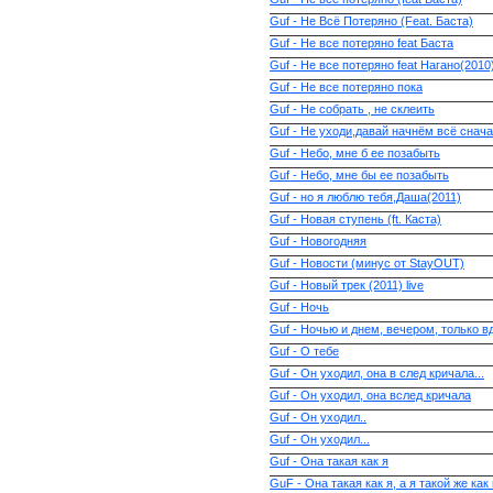
Guf - Не Всё Потеряно (Feat. Баста)
Guf - Не все потеряно feat Баста
Guf - Не все потеряно feat Нагано(2010
Guf - Не все потеряно пока
Guf - Не собрать , не склеить
Guf - Не уходи,давай начнём всё сначал
Guf - Небо, мне б ее позабыть
Guf - Небо, мне бы ее позабыть
Guf - но я люблю тебя,Даша(2011)
Guf - Новая ступень (ft. Каста)
Guf - Новогодняя
Guf - Новости (минус от StayOUT)
Guf - Новый трек (2011) live
Guf - Ночь
Guf - Ночью и днем, вечером, только 
Guf - О тебе
Guf - Он уходил, она в след кричала...
Guf - Он уходил, она вслед кричала
Guf - Он уходил..
Guf - Он уходил...
Guf - Она такая как я
GuF - Она такая как я, а я такой же как 