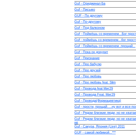
Guf - Ориджинал Ба
Guf - Письмо
GUF - По другому
Guf - По-другому
Guf - Под балконом
Guf - Поймёшь со временем...Бог прост
Guf - поймёшь со временем...бог прост
Guf - Поймёшь со временем..прощай...
Guf - Пока он докурит
Guf - Признание
Guf - Про бабулю
Guf - Про друзей
Guf - Про любовь
Guf - Про любовь feat. Slim
Guf - Провода feat Миг29
Guf - Провода Feat. Миг29
Guf - Провода(Формацевтика)
Guf - прости, прощай.....ну вот и все п
Guf - Рядом близкие люди, но не хватае
Guf - Рядом близкие люди, но не хватае
не
Guf - Сакура, Япония (Live) 2011
GUF - самой любимой...***