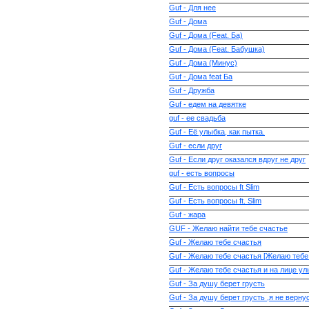
Guf - Для нее
Guf - Дома
Guf - Дома (Feat. Ба)
Guf - Дома (Feat. Бабушка)
Guf - Дома (Минус)
Guf - Дома feat Ба
Guf - Дружба
Guf - едем на девятке
guf - ее свадьба
Guf - Её улыбка, как пытка.
Guf - если друг
Guf - Если друг оказался вдруг не друг
guf - есть вопросы
Guf - Есть вопросы ft Slim
Guf - Есть вопросы ft. Slim
Guf - жара
GUF - Желаю найти тебе счастье
Guf - Желаю тебе счаcтья
Guf - Желаю тебе счастья [Желаю тебе 
Guf - Желаю тебе счастья и на лице ул
Guf - За душу берет грусть
Guf - За душу берет грусть ,я не вернус