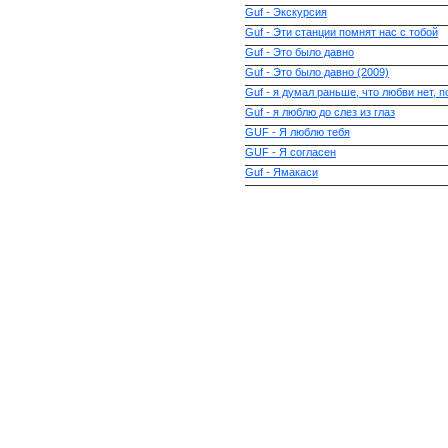
Guf - Экскурсия
Guf - Эти станции помнят нас с тобой
Guf - Это было давно
Guf - Это было давно (2009)
Guf - я думал раньше, что любви нет, п
Guf - я люблю до слез из глаз
GUF - Я люблю тебя
GUF - Я согласен
Guf - Ямакаси