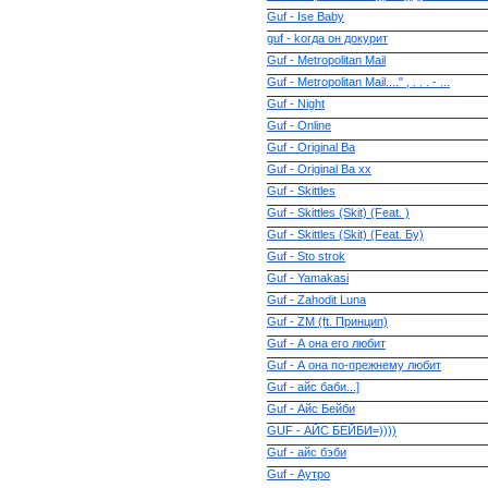
Guf - Ise Baby
guf - kогда он докурит
Guf - Metropolitan Mail
Guf - Metropolitan Mail...." , . . . - ...
Guf - Night
Guf - Online
Guf - Original Ba
Guf - Original Ba xx
Guf - Skittles
Guf - Skittles (Skit) (Feat. )
Guf - Skittles (Skit) (Feat. Бу)
Guf - Sto strok
Guf - Yamakasi
Guf - Zahodit Luna
Guf - ZM (ft. Принцип)
Guf - А она его любит
Guf - А она по-прежнему любит
Guf - айс баби...]
Guf - Айс Бейби
GUF - АЙС БЕЙБИ=))))
Guf - айс бэби
Guf - Аутро