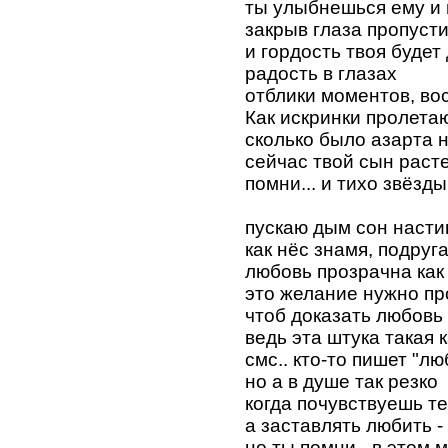
ты улыбнешься ему и
закрыв глаза пропусти
и гордость твоя будет
радость в глазах
отблики моментов, во
Как искринки пролета
сколько было азарта 
сейчас твой сын расте
помни... и тихо звёзды
пускаю дым сон наст
как нёс знамя, подруга
любовь прозрачна как 
это желание нужно пр
чтоб доказать любовь
ведь эта штука такая 
смс.. кто-то пишет "лю
но а в душе так резко
когда почувствуешь те
а заставлять любить -
но ты помни - в этом 