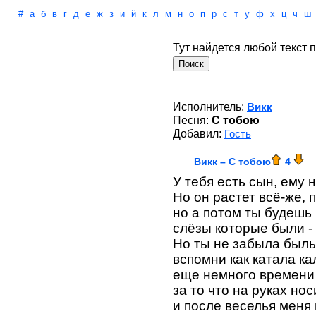
#
а
б
в
г
д
е
ж
з
и
й
к
л
м
н
о
п
р
с
т
у
ф
х
ц
ч
ш
Тут найдется любой текст п
Исполнитель:
Викк
Песня:
С тобою
Добавил:
Гость
Викк – С тобою
4
У тебя есть сын, ему 
Но он растет всё-же, 
но а потом ты будешь 
слёзы которые были -
Но ты не забыла былы
вспомни как катала ка
еще немного времени 
за то что на руках но
и после веселья меня 